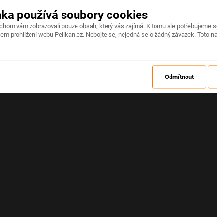
nka používá soubory cookies
Na stránce došlo k neočekávané chybě
ychom vám zobrazovali pouze obsah, který vás zajímá. K tomu ale potřebujeme s
em prohlížení webu Pelikan.cz. Nebojte se, nejedná se o žádný závazek. Toto na
OBNOVIT
Odmítnout