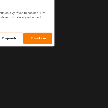
ouhlas s využíváním cookies. Tím
stavení můžete kdykoli upravit
Přizpůsobit
Povolit vše