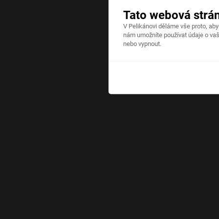
Tato webová strá
V Pelikánovi děláme vše proto, ab
nám umožníte používat údaje o vaš
nebo vypnout.