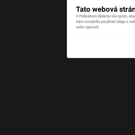
Tato webová strá
V Pelikánovi děláme vše proto, ab
nám umožníte používat údaje o vaš
nebo vypnout.