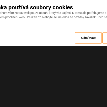
nka používá soubory cookies
Na stránce došlo k neočekávané chybě
ychom vám zobrazovali pouze obsah, který vás zajímá. K tomu ale potřebujeme s
em prohlížení webu Pelikan.cz. Nebojte se, nejedná se o žádný závazek. Toto na
OBNOVIT
Odmítnout