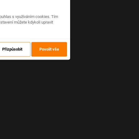
ouhlas s využíváním cookies. Tím
stavení můžete kdykoli upravit
Přizpůsobit
Povolit vše