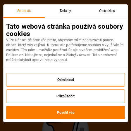
Akční letenka
Souhlas
Detaily
O cookies
Tato webová stránka používá soubory
cookies
V Pelikánovi děláme vše proto, abychom vám zobrazovali pouze
obsah, který vás zajímá. K tomu ale potřebujeme souhlas s využíváním
cookies. Tím nám umožníte používat údaje o vašem prohlížení webu
Pelikan.cz. Nebojte se, nejedná se o žádný závazek. Toto nastavení
můžete kdykoli upravit nebo vypnout.
Litujeme, akční letenka do města už
není dostupná
Odmítnout
Přizpůsobit
Vybrat jinou akční letenku
Povolit vše