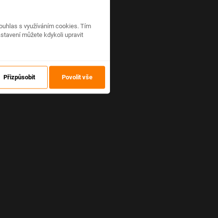
ouhlas s využíváním cookies. Tím
stavení můžete kdykoli upravit
Přizpůsobit
Povolit vše