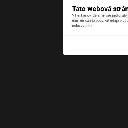
Tato webová strá
V Pelikánovi děláme vše proto, ab
nám umožníte používat údaje o vaš
nebo vypnout.