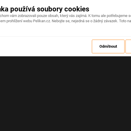
nka používá soubory cookies
Na stránce došlo k neočekávané chybě
ychom vám zobrazovali pouze obsah, který vás zajímá. K tomu ale potřebujeme s
em prohlížení webu Pelikan.cz. Nebojte se, nejedná se o žádný závazek. Toto na
OBNOVIT
Odmítnout