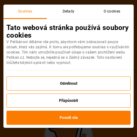
Akční letenka
Souhlas
Detaily
O cookies
Tato webová stránka používá soubory
cookies
V Pelikánovi děláme vše proto, abychom vám zobrazovali pouze
obsah, který vás zajímá. K tomu ale potřebujeme souhlas s využíváním
cookies. Tím nám umožníte používat údaje o vašem prohlížení webu
Pelikan.cz. Nebojte se, nejedná se o žádný závazek. Toto nastavení
můžete kdykoli upravit nebo vypnout.
Litujeme, akční letenka do města už
není dostupná
Odmítnout
Přizpůsobit
Vybrat jinou akční letenku
Povolit vše