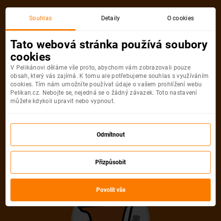
Akční letenka
Souhlas
Detaily
O cookies
Tato webová stránka používá soubory
cookies
V Pelikánovi děláme vše proto, abychom vám zobrazovali pouze
obsah, který vás zajímá. K tomu ale potřebujeme souhlas s využíváním
cookies. Tím nám umožníte používat údaje o vašem prohlížení webu
Pelikan.cz. Nebojte se, nejedná se o žádný závazek. Toto nastavení
můžete kdykoli upravit nebo vypnout.
Litujeme, akční letenka do města už
není dostupná
Odmítnout
Přizpůsobit
Vybrat jinou akční letenku
Povolit vše