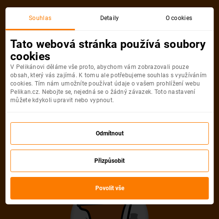
Akční letenka
Souhlas
Detaily
O cookies
Tato webová stránka používá soubory
cookies
V Pelikánovi děláme vše proto, abychom vám zobrazovali pouze
obsah, který vás zajímá. K tomu ale potřebujeme souhlas s využíváním
cookies. Tím nám umožníte používat údaje o vašem prohlížení webu
Pelikan.cz. Nebojte se, nejedná se o žádný závazek. Toto nastavení
můžete kdykoli upravit nebo vypnout.
Litujeme, akční letenka do města už
není dostupná
Odmítnout
Přizpůsobit
Vybrat jinou akční letenku
Povolit vše