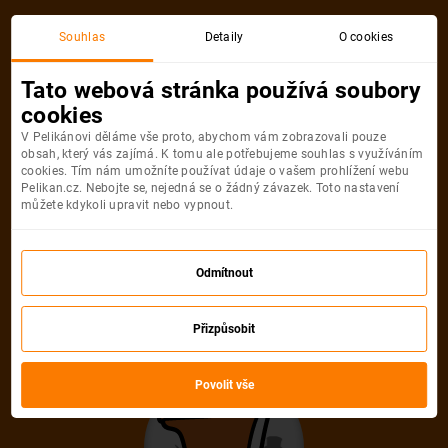
Akční letenka
Souhlas
Detaily
O cookies
Tato webová stránka používá soubory
cookies
V Pelikánovi děláme vše proto, abychom vám zobrazovali pouze
obsah, který vás zajímá. K tomu ale potřebujeme souhlas s využíváním
cookies. Tím nám umožníte používat údaje o vašem prohlížení webu
Pelikan.cz. Nebojte se, nejedná se o žádný závazek. Toto nastavení
můžete kdykoli upravit nebo vypnout.
Litujeme, akční letenka do města už
není dostupná
Odmítnout
Přizpůsobit
Vybrat jinou akční letenku
Povolit vše