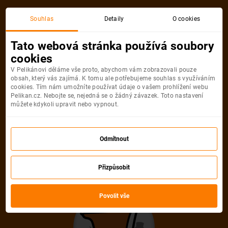
Akční letenka
Souhlas
Detaily
O cookies
Tato webová stránka používá soubory
cookies
V Pelikánovi děláme vše proto, abychom vám zobrazovali pouze
obsah, který vás zajímá. K tomu ale potřebujeme souhlas s využíváním
cookies. Tím nám umožníte používat údaje o vašem prohlížení webu
Pelikan.cz. Nebojte se, nejedná se o žádný závazek. Toto nastavení
můžete kdykoli upravit nebo vypnout.
Litujeme, akční letenka do města už
není dostupná
Odmítnout
Přizpůsobit
Vybrat jinou akční letenku
Povolit vše