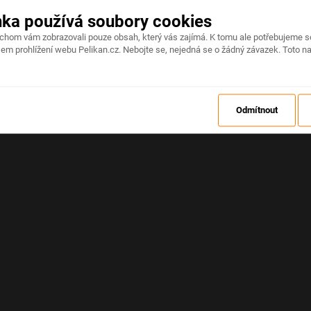
nka používá soubory cookies
Na stránce došlo k neočekávané chybě
ychom vám zobrazovali pouze obsah, který vás zajímá. K tomu ale potřebujeme s
em prohlížení webu Pelikan.cz. Nebojte se, nejedná se o žádný závazek. Toto na
OBNOVIT
Odmítnout