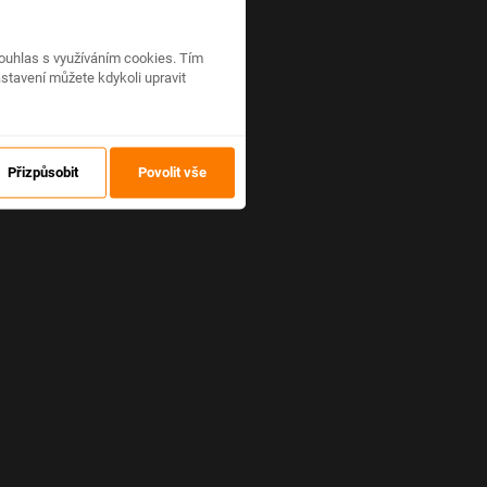
ouhlas s využíváním cookies. Tím
stavení můžete kdykoli upravit
Přizpůsobit
Povolit vše