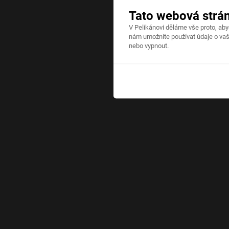
Tato webová strá
V Pelikánovi děláme vše proto, ab
nám umožníte používat údaje o vaš
nebo vypnout.