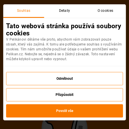
Akční letenka
Souhlas
Detaily
O cookies
Tato webová stránka používá soubory
cookies
V Pelikánovi děláme vše proto, abychom vám zobrazovali pouze
obsah, který vás zajímá. K tomu ale potřebujeme souhlas s využíváním
cookies. Tím nám umožníte používat údaje o vašem prohlížení webu
Pelikan.cz. Nebojte se, nejedná se o žádný závazek. Toto nastavení
můžete kdykoli upravit nebo vypnout.
Litujeme, akční letenka do města už
není dostupná
Odmítnout
Přizpůsobit
Vybrat jinou akční letenku
Povolit vše