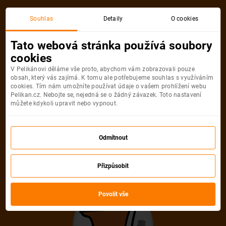
Akční letenka
Souhlas
Detaily
O cookies
Tato webová stránka používá soubory
cookies
V Pelikánovi děláme vše proto, abychom vám zobrazovali pouze
obsah, který vás zajímá. K tomu ale potřebujeme souhlas s využíváním
cookies. Tím nám umožníte používat údaje o vašem prohlížení webu
Pelikan.cz. Nebojte se, nejedná se o žádný závazek. Toto nastavení
můžete kdykoli upravit nebo vypnout.
Litujeme, akční letenka do města už
není dostupná
Odmítnout
Přizpůsobit
Vybrat jinou akční letenku
Povolit vše