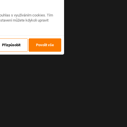
ouhlas s využíváním cookies. Tím
stavení můžete kdykoli upravit
Přizpůsobit
Povolit vše