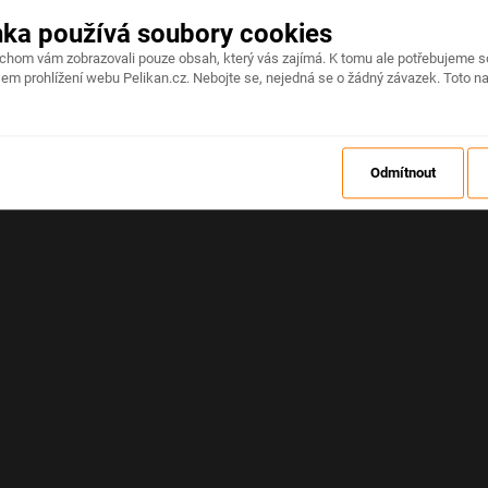
nka používá soubory cookies
Na stránce došlo k neočekávané chybě
ychom vám zobrazovali pouze obsah, který vás zajímá. K tomu ale potřebujeme s
em prohlížení webu Pelikan.cz. Nebojte se, nejedná se o žádný závazek. Toto na
OBNOVIT
Odmítnout