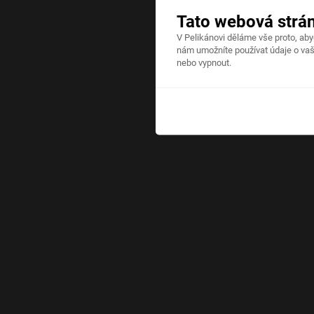
Tato webová strá
V Pelikánovi děláme vše proto, ab
nám umožníte používat údaje o vaš
nebo vypnout.