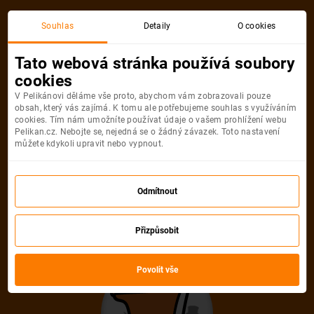
Akční letenka
Souhlas
Detaily
O cookies
Tato webová stránka používá soubory
cookies
V Pelikánovi děláme vše proto, abychom vám zobrazovali pouze
obsah, který vás zajímá. K tomu ale potřebujeme souhlas s využíváním
cookies. Tím nám umožníte používat údaje o vašem prohlížení webu
Pelikan.cz. Nebojte se, nejedná se o žádný závazek. Toto nastavení
můžete kdykoli upravit nebo vypnout.
Litujeme, akční letenka do města už
není dostupná
Odmítnout
Přizpůsobit
Vybrat jinou akční letenku
Povolit vše