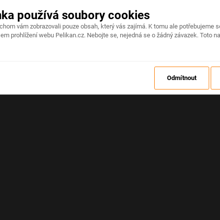
nka používá soubory cookies
Na stránce došlo k neočekávané chybě
ychom vám zobrazovali pouze obsah, který vás zajímá. K tomu ale potřebujeme s
em prohlížení webu Pelikan.cz. Nebojte se, nejedná se o žádný závazek. Toto na
OBNOVIT
Odmítnout