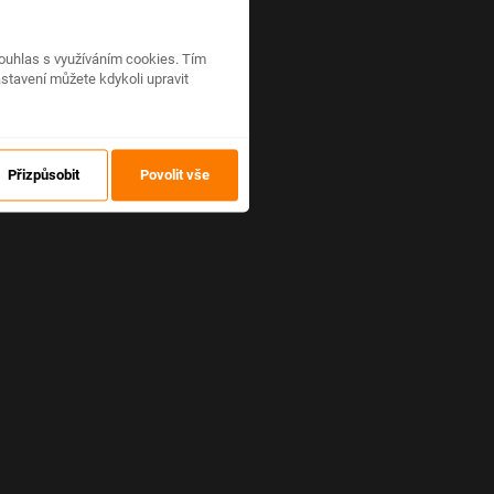
ouhlas s využíváním cookies. Tím
stavení můžete kdykoli upravit
Přizpůsobit
Povolit vše