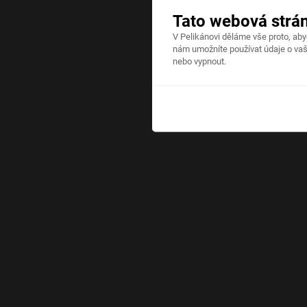
Tato webová strá
V Pelikánovi děláme vše proto, ab
nám umožníte používat údaje o vaš
nebo vypnout.