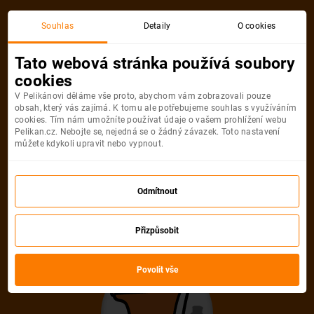
Akční letenka
Souhlas
Detaily
O cookies
Tato webová stránka používá soubory
cookies
V Pelikánovi děláme vše proto, abychom vám zobrazovali pouze
obsah, který vás zajímá. K tomu ale potřebujeme souhlas s využíváním
cookies. Tím nám umožníte používat údaje o vašem prohlížení webu
Pelikan.cz. Nebojte se, nejedná se o žádný závazek. Toto nastavení
můžete kdykoli upravit nebo vypnout.
Litujeme, akční letenka do města už
není dostupná
Odmítnout
Přizpůsobit
Vybrat jinou akční letenku
Povolit vše