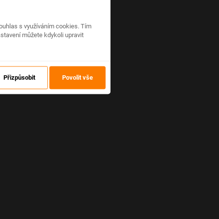
ouhlas s využíváním cookies. Tím
stavení můžete kdykoli upravit
Přizpůsobit
Povolit vše