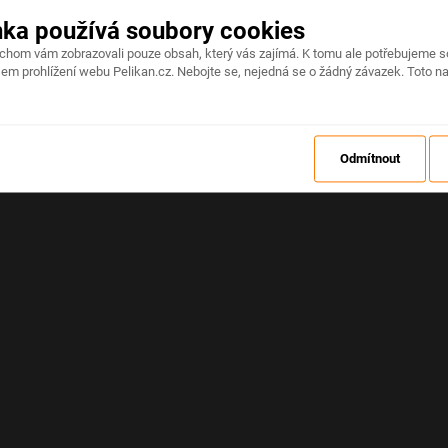
nka používá soubory cookies
Na stránce došlo k neočekávané chybě
ychom vám zobrazovali pouze obsah, který vás zajímá. K tomu ale potřebujeme s
em prohlížení webu Pelikan.cz. Nebojte se, nejedná se o žádný závazek. Toto na
OBNOVIT
Odmítnout