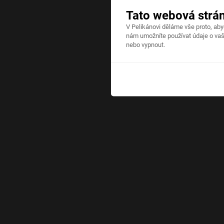
Tato webová strá
V Pelikánovi děláme vše proto, ab
nám umožníte používat údaje o vaš
nebo vypnout.