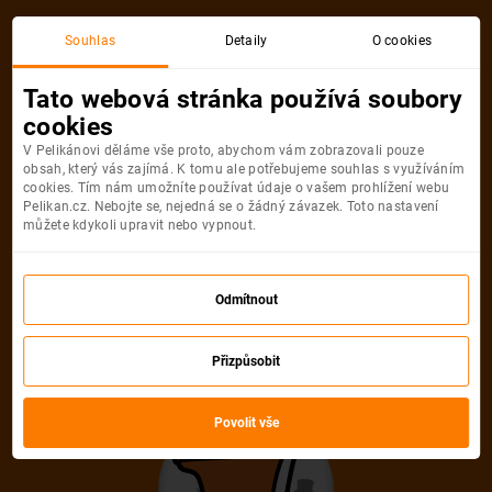
Akční letenka
Souhlas
Detaily
O cookies
Tato webová stránka používá soubory
cookies
V Pelikánovi děláme vše proto, abychom vám zobrazovali pouze
obsah, který vás zajímá. K tomu ale potřebujeme souhlas s využíváním
cookies. Tím nám umožníte používat údaje o vašem prohlížení webu
Pelikan.cz. Nebojte se, nejedná se o žádný závazek. Toto nastavení
můžete kdykoli upravit nebo vypnout.
Litujeme, akční letenka do města už
není dostupná
Odmítnout
Přizpůsobit
Vybrat jinou akční letenku
Povolit vše