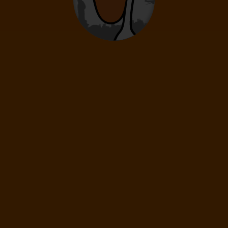
12
- 15
let
Děti
0
2
- 11
let
Novorozenci
0
0 - 23 měsíců
12 390
Kč
(1 os.)
DÁLE
Cena spolu