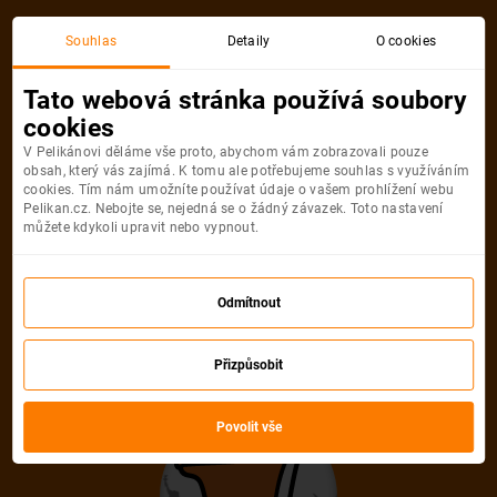
Praha
Bangkok
Souhlas
Detaily
O cookies
Zpáteční, 1 Osoba
Bangkok
Tato webová stránka používá soubory
cookies
Praha
Bangkok
V Pelikánovi děláme vše proto, abychom vám zobrazovali pouze
obsah, který vás zajímá. K tomu ale potřebujeme souhlas s využíváním
cookies. Tím nám umožníte používat údaje o vašem prohlížení webu
Pelikan.cz. Nebojte se, nejedná se o žádný závazek. Toto nastavení
můžete kdykoli upravit nebo vypnout.
Etihad Airways
12 390
Odmítnout
Kč
Počet pasažérů
Přizpůsobit
Vyberte počet a typ pasažérů
Povolit vše
Dospělí
1
Od
16
let
Mládežníci
0