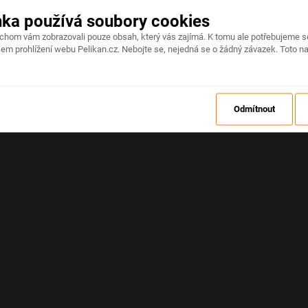
nka používá soubory cookies
Na stránce došlo k neočekávané chybě
ychom vám zobrazovali pouze obsah, který vás zajímá. K tomu ale potřebujeme s
em prohlížení webu Pelikan.cz. Nebojte se, nejedná se o žádný závazek. Toto na
OBNOVIT
Odmítnout