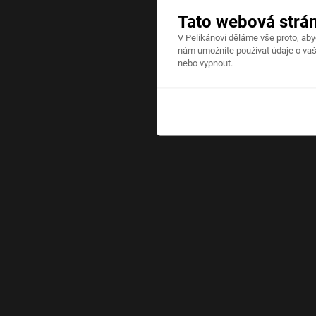
Tato webová strá
V Pelikánovi děláme vše proto, ab
nám umožníte používat údaje o vaš
nebo vypnout.