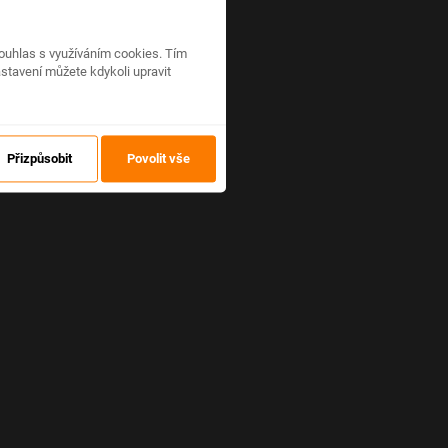
ouhlas s využíváním cookies. Tím
stavení můžete kdykoli upravit
Přizpůsobit
Povolit vše