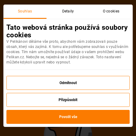
Praha
Cagliari Sardinie
Souhlas
Detaily
O cookies
Zpáteční, 1 Osoba
Cagliari Sardinie
Tato webová stránka používá soubory
cookies
Praha
Cagliari Sardinie
V Pelikánovi děláme vše proto, abychom vám zobrazovali pouze
obsah, který vás zajímá. K tomu ale potřebujeme souhlas s využíváním
cookies. Tím nám umožníte používat údaje o vašem prohlížení webu
Pelikan.cz. Nebojte se, nejedná se o žádný závazek. Toto nastavení
můžete kdykoli upravit nebo vypnout.
Smartwings
4 990
Odmítnout
Kč
Počet pasažérů
Přizpůsobit
Vyberte počet a typ pasažérů
Povolit vše
Dospělí
1
Od
12
let
Mládežníci
0