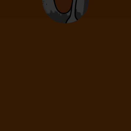
12
- 11
let
Děti
0
2
- 11
let
Novorozenci
0
0 - 23 měsíců
4 990
Kč
(1 os.)
DÁLE
Cena spolu