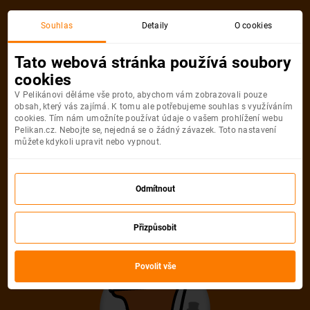
Praha
Grenada
Souhlas
Detaily
O cookies
Zpáteční, 1 Osoba
Grenada
Tato webová stránka používá soubory
cookies
Praha
Grenada
V Pelikánovi děláme vše proto, abychom vám zobrazovali pouze
obsah, který vás zajímá. K tomu ale potřebujeme souhlas s využíváním
cookies. Tím nám umožníte používat údaje o vašem prohlížení webu
Pelikan.cz. Nebojte se, nejedná se o žádný závazek. Toto nastavení
můžete kdykoli upravit nebo vypnout.
American
14 990
Odmítnout
Kč
Počet pasažérů
Přizpůsobit
Vyberte počet a typ pasažérů
Povolit vše
Dospělí
1
Od
16
let
Mládežníci
0