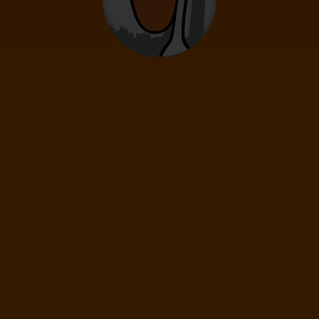
12
- 15
let
Děti
0
2
- 11
let
Novorozenci
0
0 - 23 měsíců
14 990
Kč
(1 os.)
DÁLE
Cena spolu