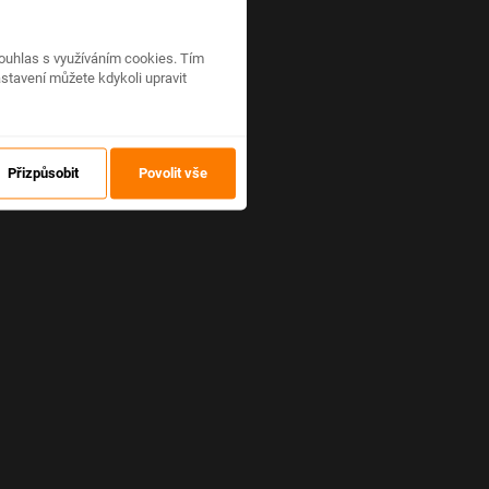
ouhlas s využíváním cookies. Tím
stavení můžete kdykoli upravit
Přizpůsobit
Povolit vše