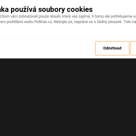
nka používá soubory cookies
Na stránce došlo k neočekávané chybě
ychom vám zobrazovali pouze obsah, který vás zajímá. K tomu ale potřebujeme s
em prohlížení webu Pelikan.cz. Nebojte se, nejedná se o žádný závazek. Toto na
OBNOVIT
Odmítnout