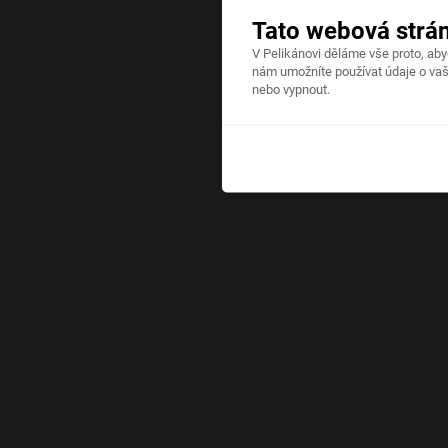
Tato webová strá
V Pelikánovi děláme vše proto, ab
nám umožníte používat údaje o vaš
nebo vypnout.