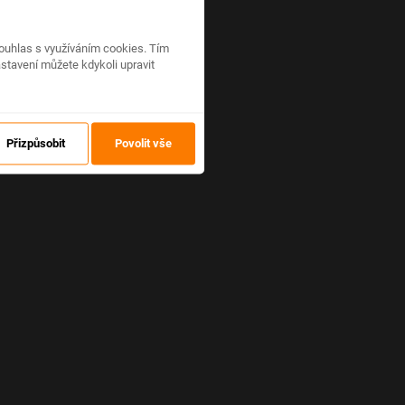
ouhlas s využíváním cookies. Tím
stavení můžete kdykoli upravit
Přizpůsobit
Povolit vše