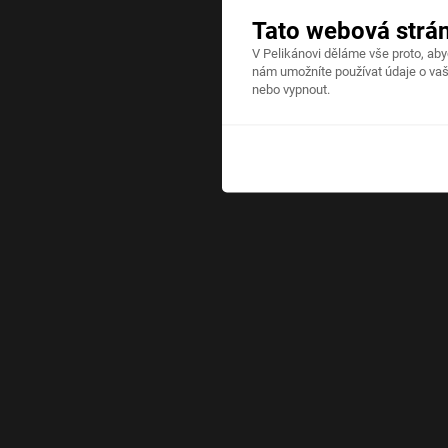
Tato webová strá
V Pelikánovi děláme vše proto, ab
nám umožníte používat údaje o vaš
nebo vypnout.