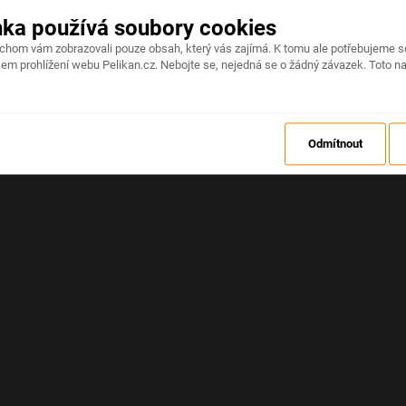
nka používá soubory cookies
Na stránce došlo k neočekávané chybě
ychom vám zobrazovali pouze obsah, který vás zajímá. K tomu ale potřebujeme s
em prohlížení webu Pelikan.cz. Nebojte se, nejedná se o žádný závazek. Toto na
OBNOVIT
Odmítnout