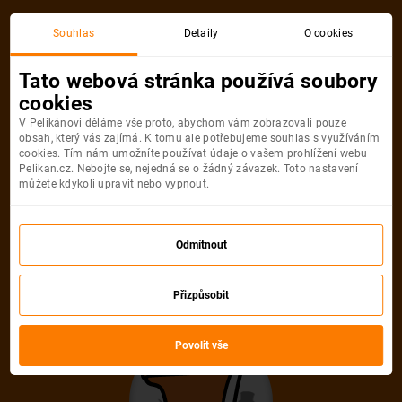
Akční letenka
Souhlas
Detaily
O cookies
Tato webová stránka používá soubory
cookies
V Pelikánovi děláme vše proto, abychom vám zobrazovali pouze
obsah, který vás zajímá. K tomu ale potřebujeme souhlas s využíváním
cookies. Tím nám umožníte používat údaje o vašem prohlížení webu
Pelikan.cz. Nebojte se, nejedná se o žádný závazek. Toto nastavení
můžete kdykoli upravit nebo vypnout.
Litujeme, akční letenka do města už
není dostupná
Odmítnout
Přizpůsobit
Vybrat jinou akční letenku
Povolit vše