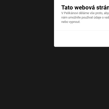
Tato webová strá
V Pelikánovi děláme vše proto, ab
nám umožníte používat údaje o vaš
nebo vypnout.