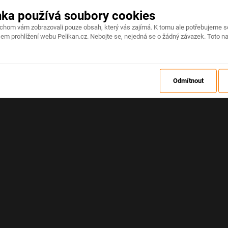
nka používá soubory cookies
Na stránce došlo k neočekávané chybě
ychom vám zobrazovali pouze obsah, který vás zajímá. K tomu ale potřebujeme s
em prohlížení webu Pelikan.cz. Nebojte se, nejedná se o žádný závazek. Toto na
OBNOVIT
Odmítnout