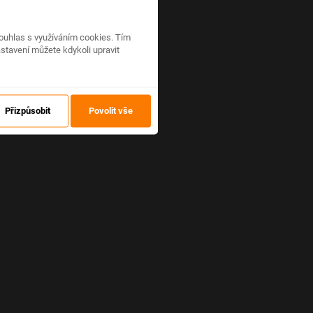
ouhlas s využíváním cookies. Tím
stavení můžete kdykoli upravit
Přizpůsobit
Povolit vše