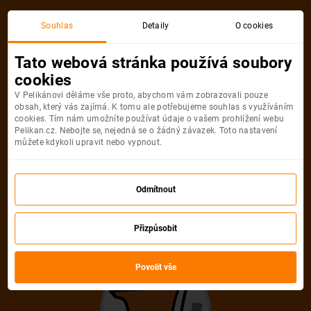
Akční letenka
Souhlas
Detaily
O cookies
Tato webová stránka používá soubory
cookies
V Pelikánovi děláme vše proto, abychom vám zobrazovali pouze
obsah, který vás zajímá. K tomu ale potřebujeme souhlas s využíváním
cookies. Tím nám umožníte používat údaje o vašem prohlížení webu
Pelikan.cz. Nebojte se, nejedná se o žádný závazek. Toto nastavení
můžete kdykoli upravit nebo vypnout.
Litujeme, akční letenka do města už
není dostupná
Odmítnout
Přizpůsobit
Vybrat jinou akční letenku
Povolit vše