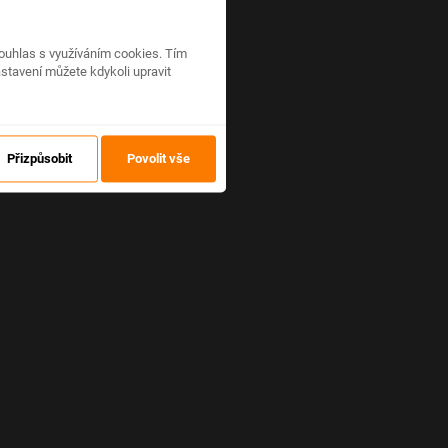
ouhlas s využíváním cookies. Tím
stavení můžete kdykoli upravit
Přizpůsobit
Povolit vše