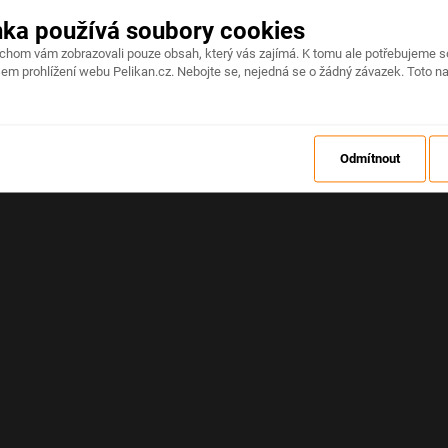
nka používá soubory cookies
Na stránce došlo k neočekávané chybě
ychom vám zobrazovali pouze obsah, který vás zajímá. K tomu ale potřebujeme s
em prohlížení webu Pelikan.cz. Nebojte se, nejedná se o žádný závazek. Toto na
OBNOVIT
Odmítnout