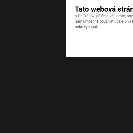
Tato webová strá
V Pelikánovi děláme vše proto, ab
nám umožníte používat údaje o vaš
nebo vypnout.