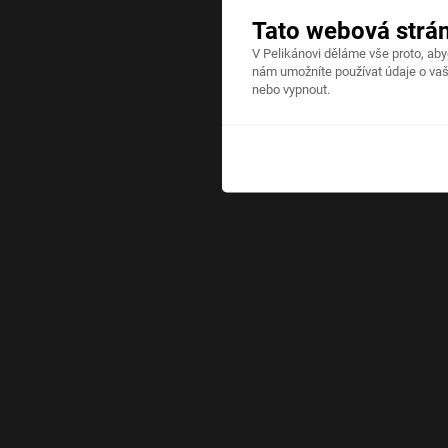
Tato webová strá
V Pelikánovi děláme vše proto, ab
nám umožníte používat údaje o vaš
nebo vypnout.