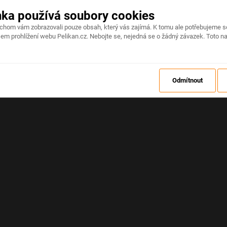
nka používá soubory cookies
Na stránce došlo k neočekávané chybě
ychom vám zobrazovali pouze obsah, který vás zajímá. K tomu ale potřebujeme s
em prohlížení webu Pelikan.cz. Nebojte se, nejedná se o žádný závazek. Toto na
OBNOVIT
Odmítnout