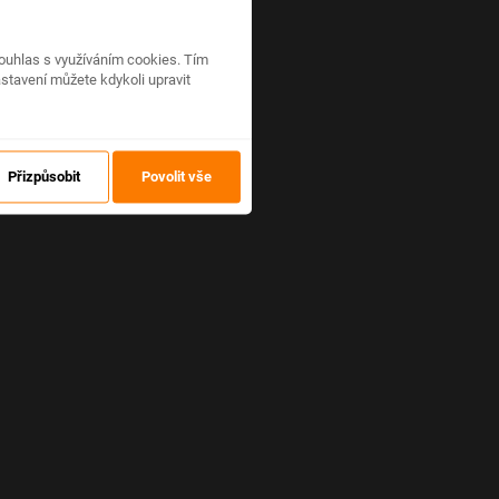
ouhlas s využíváním cookies. Tím
stavení můžete kdykoli upravit
Přizpůsobit
Povolit vše