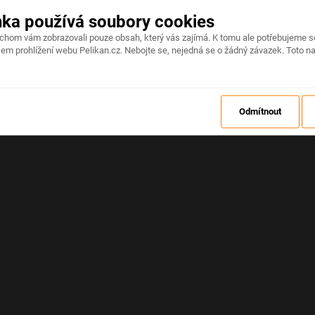
nka používá soubory cookies
Na stránce došlo k neočekávané chybě
ychom vám zobrazovali pouze obsah, který vás zajímá. K tomu ale potřebujeme s
em prohlížení webu Pelikan.cz. Nebojte se, nejedná se o žádný závazek. Toto na
OBNOVIT
Odmítnout