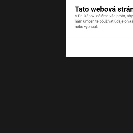
Tato webová strá
V Pelikánovi děláme vše proto, ab
nám umožníte používat údaje o vaš
nebo vypnout.