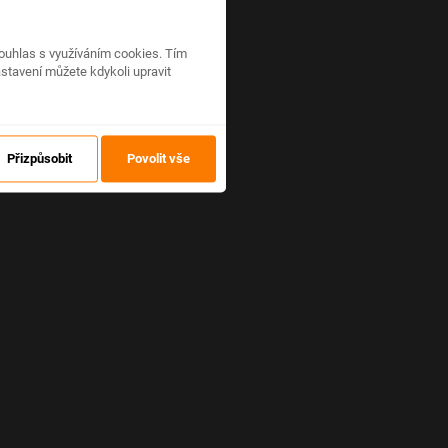
ouhlas s využíváním cookies. Tím
stavení můžete kdykoli upravit
Přizpůsobit
Povolit vše