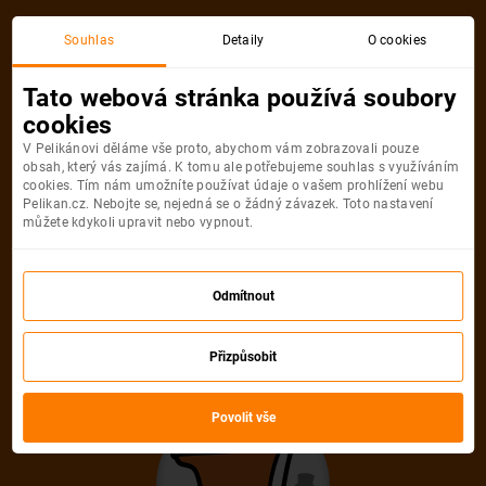
Akční letenka
Souhlas
Detaily
O cookies
Tato webová stránka používá soubory
cookies
V Pelikánovi děláme vše proto, abychom vám zobrazovali pouze
obsah, který vás zajímá. K tomu ale potřebujeme souhlas s využíváním
cookies. Tím nám umožníte používat údaje o vašem prohlížení webu
Pelikan.cz. Nebojte se, nejedná se o žádný závazek. Toto nastavení
můžete kdykoli upravit nebo vypnout.
Litujeme, akční letenka do města už
není dostupná
Odmítnout
Přizpůsobit
Vybrat jinou akční letenku
Povolit vše