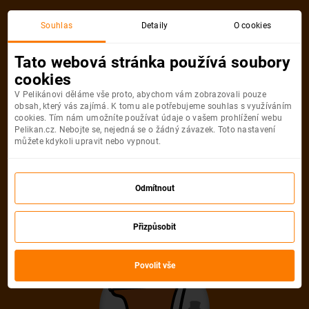
Akční letenka
Souhlas
Detaily
O cookies
Tato webová stránka používá soubory
cookies
V Pelikánovi děláme vše proto, abychom vám zobrazovali pouze
obsah, který vás zajímá. K tomu ale potřebujeme souhlas s využíváním
cookies. Tím nám umožníte používat údaje o vašem prohlížení webu
Pelikan.cz. Nebojte se, nejedná se o žádný závazek. Toto nastavení
můžete kdykoli upravit nebo vypnout.
Litujeme, akční letenka do města už
není dostupná
Odmítnout
Přizpůsobit
Vybrat jinou akční letenku
Povolit vše