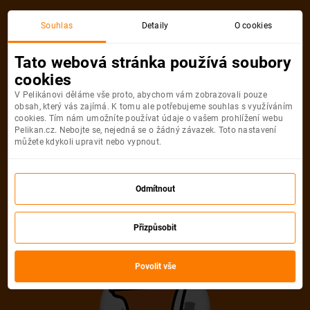
Akční letenka
Souhlas
Detaily
O cookies
Tato webová stránka používá soubory
cookies
V Pelikánovi děláme vše proto, abychom vám zobrazovali pouze
obsah, který vás zajímá. K tomu ale potřebujeme souhlas s využíváním
cookies. Tím nám umožníte používat údaje o vašem prohlížení webu
Pelikan.cz. Nebojte se, nejedná se o žádný závazek. Toto nastavení
můžete kdykoli upravit nebo vypnout.
Litujeme, akční letenka do města už
není dostupná
Odmítnout
Přizpůsobit
Vybrat jinou akční letenku
Povolit vše