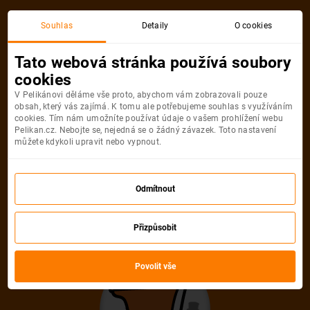
Akční letenka
Souhlas
Detaily
O cookies
Tato webová stránka používá soubory
cookies
V Pelikánovi děláme vše proto, abychom vám zobrazovali pouze
obsah, který vás zajímá. K tomu ale potřebujeme souhlas s využíváním
cookies. Tím nám umožníte používat údaje o vašem prohlížení webu
Pelikan.cz. Nebojte se, nejedná se o žádný závazek. Toto nastavení
můžete kdykoli upravit nebo vypnout.
Litujeme, akční letenka do města už
není dostupná
Odmítnout
Přizpůsobit
Vybrat jinou akční letenku
Povolit vše