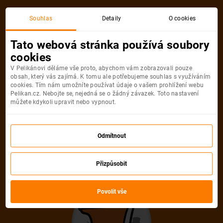
Akční letenka
Souhlas
Detaily
O cookies
Tato webová stránka používá soubory
cookies
V Pelikánovi děláme vše proto, abychom vám zobrazovali pouze
obsah, který vás zajímá. K tomu ale potřebujeme souhlas s využíváním
cookies. Tím nám umožníte používat údaje o vašem prohlížení webu
Pelikan.cz. Nebojte se, nejedná se o žádný závazek. Toto nastavení
můžete kdykoli upravit nebo vypnout.
Litujeme, akční letenka do města už
není dostupná
Odmítnout
Přizpůsobit
Vybrat jinou akční letenku
Povolit vše