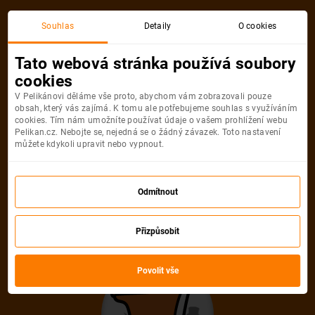
Akční letenka
Souhlas
Detaily
O cookies
Tato webová stránka používá soubory
cookies
V Pelikánovi děláme vše proto, abychom vám zobrazovali pouze
obsah, který vás zajímá. K tomu ale potřebujeme souhlas s využíváním
cookies. Tím nám umožníte používat údaje o vašem prohlížení webu
Pelikan.cz. Nebojte se, nejedná se o žádný závazek. Toto nastavení
můžete kdykoli upravit nebo vypnout.
Litujeme, akční letenka do města už
není dostupná
Odmítnout
Přizpůsobit
Vybrat jinou akční letenku
Povolit vše