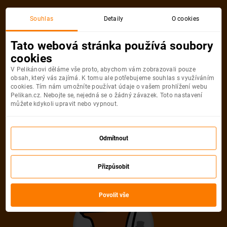
Akční letenka
Souhlas
Detaily
O cookies
Tato webová stránka používá soubory
cookies
V Pelikánovi děláme vše proto, abychom vám zobrazovali pouze
obsah, který vás zajímá. K tomu ale potřebujeme souhlas s využíváním
cookies. Tím nám umožníte používat údaje o vašem prohlížení webu
Pelikan.cz. Nebojte se, nejedná se o žádný závazek. Toto nastavení
můžete kdykoli upravit nebo vypnout.
Litujeme, akční letenka do města už
není dostupná
Odmítnout
Přizpůsobit
Vybrat jinou akční letenku
Povolit vše