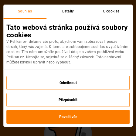
Akční letenka
Souhlas
Detaily
O cookies
Tato webová stránka používá soubory
cookies
V Pelikánovi děláme vše proto, abychom vám zobrazovali pouze
obsah, který vás zajímá. K tomu ale potřebujeme souhlas s využíváním
cookies. Tím nám umožníte používat údaje o vašem prohlížení webu
Pelikan.cz. Nebojte se, nejedná se o žádný závazek. Toto nastavení
můžete kdykoli upravit nebo vypnout.
Litujeme, akční letenka do města už
není dostupná
Odmítnout
Přizpůsobit
Vybrat jinou akční letenku
Povolit vše