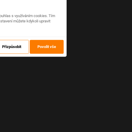
ouhlas s využíváním cookies. Tím
stavení můžete kdykoli upravit
Přizpůsobit
Povolit vše