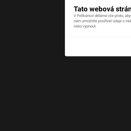
Tato webová strá
V Pelikánovi děláme vše proto, ab
nám umožníte používat údaje o vaš
nebo vypnout.