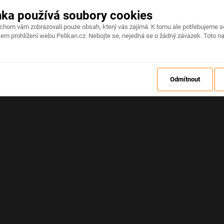
nka používá soubory cookies
Na stránce došlo k neočekávané chybě
ychom vám zobrazovali pouze obsah, který vás zajímá. K tomu ale potřebujeme s
em prohlížení webu Pelikan.cz. Nebojte se, nejedná se o žádný závazek. Toto na
OBNOVIT
Odmítnout