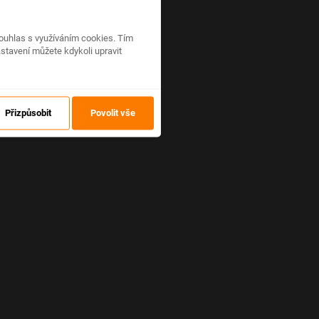
ouhlas s využíváním cookies. Tím
stavení můžete kdykoli upravit
Přizpůsobit
Povolit vše