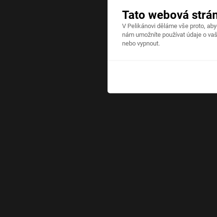
Tato webová strá
V Pelikánovi děláme vše proto, ab
nám umožníte používat údaje o vaš
nebo vypnout.