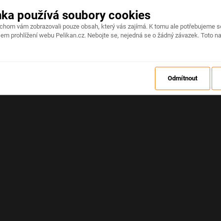
nka používá soubory cookies
Na stránce došlo k neočekávané chybě
ychom vám zobrazovali pouze obsah, který vás zajímá. K tomu ale potřebujeme s
em prohlížení webu Pelikan.cz. Nebojte se, nejedná se o žádný závazek. Toto na
OBNOVIT
Odmítnout