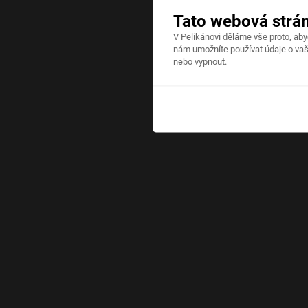
Tato webová strá
V Pelikánovi děláme vše proto, ab
nám umožníte používat údaje o vaš
nebo vypnout.