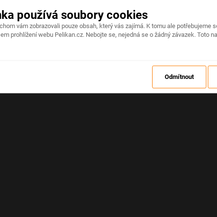
nka používá soubory cookies
Na stránce došlo k neočekávané chybě
ychom vám zobrazovali pouze obsah, který vás zajímá. K tomu ale potřebujeme s
em prohlížení webu Pelikan.cz. Nebojte se, nejedná se o žádný závazek. Toto na
OBNOVIT
Odmítnout