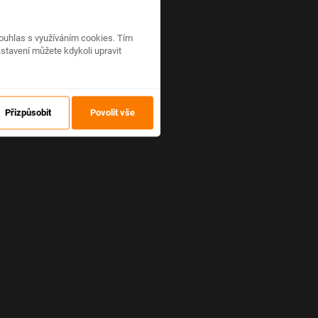
ouhlas s využíváním cookies. Tím
stavení můžete kdykoli upravit
Přizpůsobit
Povolit vše