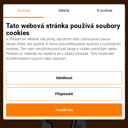
Akční letenka
Souhlas
Detaily
O cookies
Tato webová stránka používá soubory
cookies
V Pelikánovi děláme vše proto, abychom vám zobrazovali pouze
obsah, který vás zajímá. K tomu ale potřebujeme souhlas s využíváním
cookies. Tím nám umožníte používat údaje o vašem prohlížení webu
Pelikan.cz. Nebojte se, nejedná se o žádný závazek. Toto nastavení
můžete kdykoli upravit nebo vypnout.
Litujeme, akční letenka do města už
není dostupná
Odmítnout
Přizpůsobit
Vybrat jinou akční letenku
Povolit vše