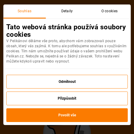
Akční letenka
Souhlas
Detaily
O cookies
Tato webová stránka používá soubory
cookies
V Pelikánovi děláme vše proto, abychom vám zobrazovali pouze
obsah, který vás zajímá. K tomu ale potřebujeme souhlas s využíváním
cookies. Tím nám umožníte používat údaje o vašem prohlížení webu
Pelikan.cz. Nebojte se, nejedná se o žádný závazek. Toto nastavení
můžete kdykoli upravit nebo vypnout.
Litujeme, akční letenka do města už
není dostupná
Odmítnout
Přizpůsobit
Vybrat jinou akční letenku
Povolit vše