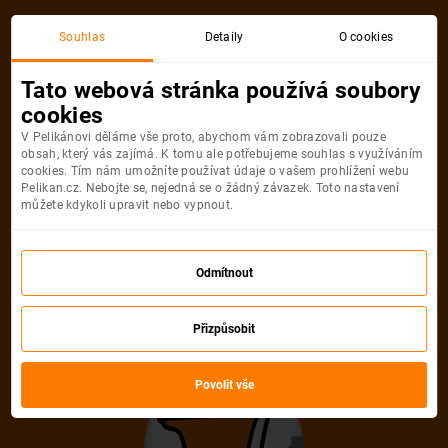
Akční letenka
Souhlas
Detaily
O cookies
Tato webová stránka používá soubory
cookies
V Pelikánovi děláme vše proto, abychom vám zobrazovali pouze
obsah, který vás zajímá. K tomu ale potřebujeme souhlas s využíváním
cookies. Tím nám umožníte používat údaje o vašem prohlížení webu
Pelikan.cz. Nebojte se, nejedná se o žádný závazek. Toto nastavení
můžete kdykoli upravit nebo vypnout.
Litujeme, akční letenka do města už
není dostupná
Odmítnout
Přizpůsobit
Vybrat jinou akční letenku
Povolit vše