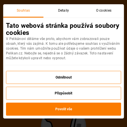
Akční letenka
Souhlas
Detaily
O cookies
Tato webová stránka používá soubory
cookies
V Pelikánovi děláme vše proto, abychom vám zobrazovali pouze
obsah, který vás zajímá. K tomu ale potřebujeme souhlas s využíváním
cookies. Tím nám umožníte používat údaje o vašem prohlížení webu
Pelikan.cz. Nebojte se, nejedná se o žádný závazek. Toto nastavení
můžete kdykoli upravit nebo vypnout.
Litujeme, akční letenka do města už
není dostupná
Odmítnout
Přizpůsobit
Vybrat jinou akční letenku
Povolit vše