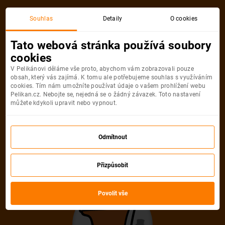
Akční letenka
Souhlas
Detaily
O cookies
Tato webová stránka používá soubory
cookies
V Pelikánovi děláme vše proto, abychom vám zobrazovali pouze
obsah, který vás zajímá. K tomu ale potřebujeme souhlas s využíváním
cookies. Tím nám umožníte používat údaje o vašem prohlížení webu
Pelikan.cz. Nebojte se, nejedná se o žádný závazek. Toto nastavení
můžete kdykoli upravit nebo vypnout.
Litujeme, akční letenka do města už
není dostupná
Odmítnout
Přizpůsobit
Vybrat jinou akční letenku
Povolit vše