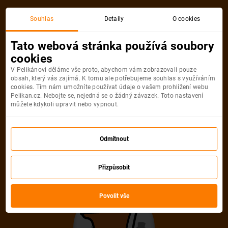
Akční letenka
Souhlas
Detaily
O cookies
Tato webová stránka používá soubory
cookies
V Pelikánovi děláme vše proto, abychom vám zobrazovali pouze
obsah, který vás zajímá. K tomu ale potřebujeme souhlas s využíváním
cookies. Tím nám umožníte používat údaje o vašem prohlížení webu
Pelikan.cz. Nebojte se, nejedná se o žádný závazek. Toto nastavení
můžete kdykoli upravit nebo vypnout.
Litujeme, akční letenka do města už
není dostupná
Odmítnout
Přizpůsobit
Vybrat jinou akční letenku
Povolit vše