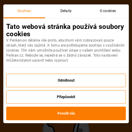
Akční letenka
Souhlas
Detaily
O cookies
Tato webová stránka používá soubory
cookies
V Pelikánovi děláme vše proto, abychom vám zobrazovali pouze
obsah, který vás zajímá. K tomu ale potřebujeme souhlas s využíváním
cookies. Tím nám umožníte používat údaje o vašem prohlížení webu
Pelikan.cz. Nebojte se, nejedná se o žádný závazek. Toto nastavení
můžete kdykoli upravit nebo vypnout.
Litujeme, akční letenka do města už
není dostupná
Odmítnout
Přizpůsobit
Vybrat jinou akční letenku
Povolit vše