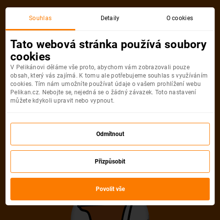
Akční letenka
Souhlas
Detaily
O cookies
Tato webová stránka používá soubory
cookies
V Pelikánovi děláme vše proto, abychom vám zobrazovali pouze
obsah, který vás zajímá. K tomu ale potřebujeme souhlas s využíváním
cookies. Tím nám umožníte používat údaje o vašem prohlížení webu
Pelikan.cz. Nebojte se, nejedná se o žádný závazek. Toto nastavení
můžete kdykoli upravit nebo vypnout.
Litujeme, akční letenka do města už
není dostupná
Odmítnout
Přizpůsobit
Vybrat jinou akční letenku
Povolit vše