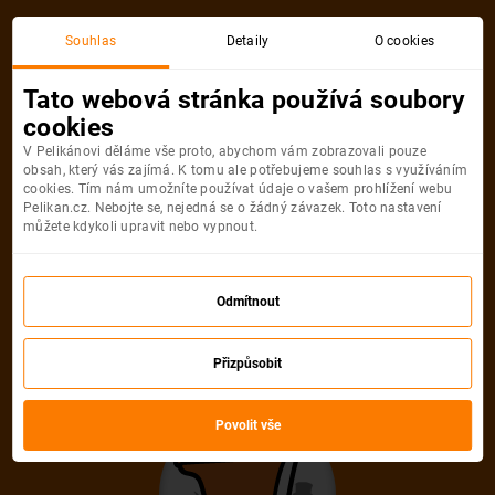
Akční letenka
Souhlas
Detaily
O cookies
Tato webová stránka používá soubory
cookies
V Pelikánovi děláme vše proto, abychom vám zobrazovali pouze
obsah, který vás zajímá. K tomu ale potřebujeme souhlas s využíváním
cookies. Tím nám umožníte používat údaje o vašem prohlížení webu
Pelikan.cz. Nebojte se, nejedná se o žádný závazek. Toto nastavení
můžete kdykoli upravit nebo vypnout.
Litujeme, akční letenka do města už
není dostupná
Odmítnout
Přizpůsobit
Vybrat jinou akční letenku
Povolit vše